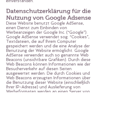
einverstanden.
Datenschutzerklärung für die
Nutzung von Google Adsense
Diese Website benutzt Google AdSense,
einen Dienst zum Einbinden von
Werbeanzeigen der Google Inc. (“Google”).
Google AdSense verwendet sog. “Cookies”,
Textdateien, die auf Ihrem Computer
gespeichert werden und die eine Analyse der
Benutzung der Website ermöglicht. Google
AdSense verwendet auch so genannte Web
Beacons (unsichtbare Grafiken). Durch diese
Web Beacons können Informationen wie der
Besucherverkehr auf diesen Seiten
ausgewertet werden. Die durch Cookies und
Web Beacons erzeugten Informationen über
die Benutzung dieser Website (einschließlich
Ihrer IP-Adresse) und Auslieferung von
Werbeformaten werden an einen Server von
Google in den USA übertragen und dort
gespeichert. Diese Informationen können
von Google an Vertragspartner von Google
weiter gegeben werden. Google wird Ihre IP-
Adresse jedoch nicht mit anderen von Ihnen
gespeicherten Daten zusammenführen. Sie
können die Installation der Cookies durch
eine entsprechende Einstellung Ihrer
Browser Software verhindern; wir weisen Sie